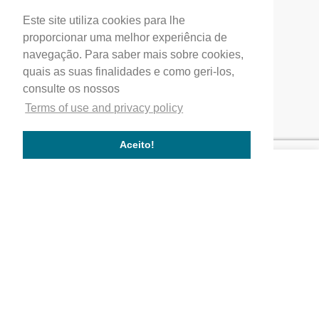
Este site utiliza cookies para lhe
Profial, Profissionais de Alumínio, S.A.
proporcionar uma melhor experiência de
(+351) 249 549 090
navegação. Para saber mais sobre cookies,
quais as suas finalidades e como geri-los,
correio.geral@profial.pt
consulte os nossos
Home
Terms of use and privacy policy
Our company
Service quality
Aceito!
Works completed
Our Partners
Company
Quality
Where We Are
Activity Areas
Our Values
Works
Commercial and service buildings
Residential buildings