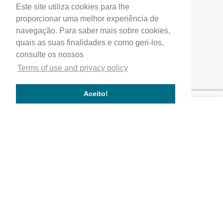
Este site utiliza cookies para lhe
Profial, Profissionais de Alumínio, S.A.
proporcionar uma melhor experiência de
(+351) 249 549 090
navegação. Para saber mais sobre cookies,
quais as suas finalidades e como geri-los,
correio.geral@profial.pt
consulte os nossos
Home
Terms of use and privacy policy
Our company
Service quality
Aceito!
Works completed
Our Partners
Company
Quality
Where We Are
Activity Areas
Our Values
Works
Commercial and service buildings
Residential buildings
Public buildings