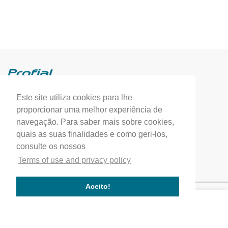
Este site utiliza cookies para lhe
Profial, Profissionais de Alumínio, S.A.
proporcionar uma melhor experiência de
(+351) 249 549 090
navegação. Para saber mais sobre cookies,
quais as suas finalidades e como geri-los,
correio.geral@profial.pt
consulte os nossos
Home
Terms of use and privacy policy
Our company
Service quality
Aceito!
Works completed
Our Partners
Company