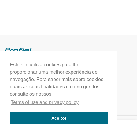
Este site utiliza cookies para lhe
Profial, Profissionais de Alumínio, S.A.
proporcionar uma melhor experiência de
(+351) 249 549 090
navegação. Para saber mais sobre cookies,
quais as suas finalidades e como geri-los,
correio.geral@profial.pt
consulte os nossos
Home
Terms of use and privacy policy
Our company
Service quality
Aceito!
Works completed
Our Partners
Company