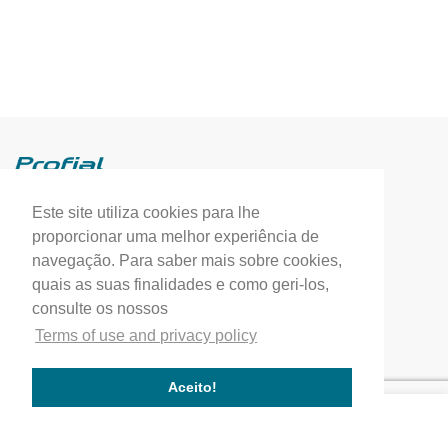
Este site utiliza cookies para lhe
Profial, Profissionais de Alumínio, S.A.
proporcionar uma melhor experiência de
(+351) 249 549 090
navegação. Para saber mais sobre cookies,
quais as suas finalidades e como geri-los,
correio.geral@profial.pt
consulte os nossos
Home
Terms of use and privacy policy
Our company
Service quality
Aceito!
Works completed
Our Partners
Company