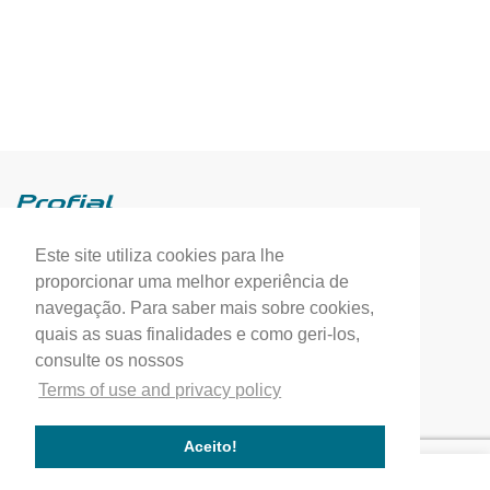
Este site utiliza cookies para lhe
Profial, Profissionais de Alumínio, S.A.
proporcionar uma melhor experiência de
(+351) 249 549 090
navegação. Para saber mais sobre cookies,
quais as suas finalidades e como geri-los,
correio.geral@profial.pt
consulte os nossos
Home
Terms of use and privacy policy
Our company
Service quality
Aceito!
Works completed
Our Partners