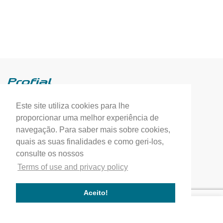
Este site utiliza cookies para lhe
Profial, Profissionais de Alumínio, S.A.
proporcionar uma melhor experiência de
(+351) 249 549 090
navegação. Para saber mais sobre cookies,
quais as suas finalidades e como geri-los,
correio.geral@profial.pt
consulte os nossos
Home
Terms of use and privacy policy
Our company
Service quality
Aceito!
Works completed
Our Partners
Company