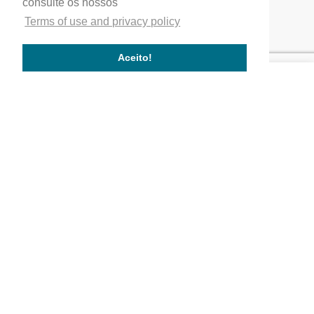
consulte os nossos
Home
Terms of use and privacy policy
Our company
Service quality
Aceito!
Works completed
Our Partners
Company
Quality
Where We Are
Activity Areas
Our Values
Works
Commercial and service buildings
Residential buildings
Public buildings
Follow us!