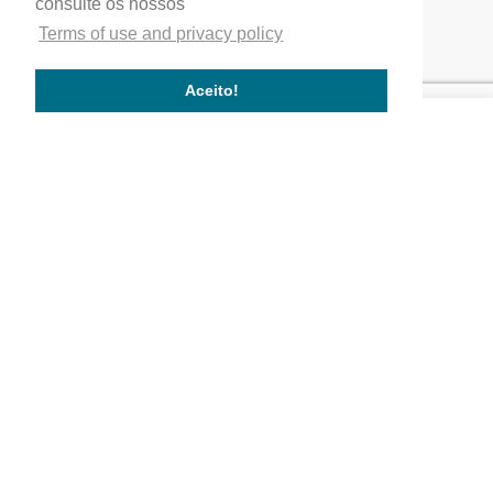
consulte os nossos
Home
Terms of use and privacy policy
Our company
Service quality
Aceito!
Works completed
Our Partners
Company
Quality
Where We Are
Activity Areas
Our Values
Works
Commercial and service buildings
Residential buildings
Public buildings
Follow us!